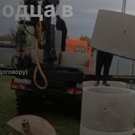
лодца в
договору)