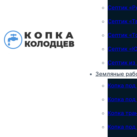
Септик «Р
Септик «Т
Септик «Т
Септик «
Септик из
Земляные раб
Копка под
Копка под
Копка тра
Копка по