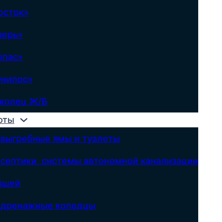
осток»
верь»
опас»
Юнилос»
 колец Ж/Б
оты
 выгребные ямы и туалеты
 септики, системы автономной канализации
ншей
д дренажные колодцы