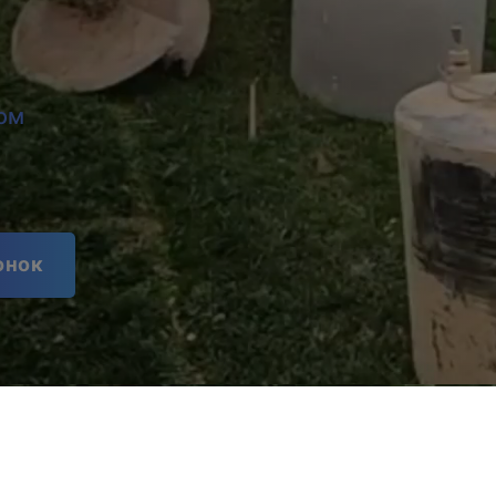
ом
онок