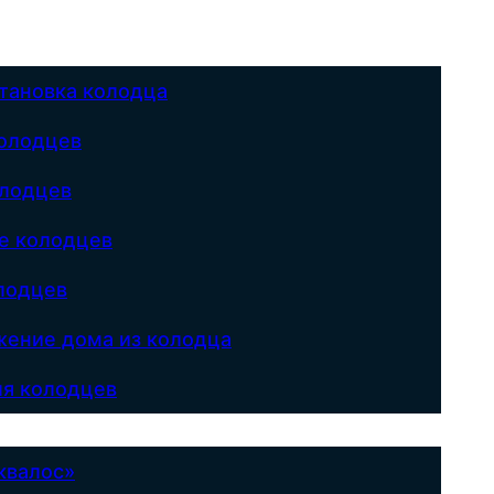
становка колодца
олодцев
олодцев
е колодцев
лодцев
ение дома из колодца
я колодцев
квалос»