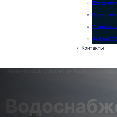
Копка ям 
Копка ям 
Углублени
Дренаж уч
Контакты
Главная
»
Колодцы
»
Водоснабжение дома из колодца
Водоснабж