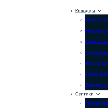
Колодцы
Копка и у
Бурение к
Ремонт к
Углублени
Чистка ко
Водоснабж
Домики дл
Септики
Септик «А