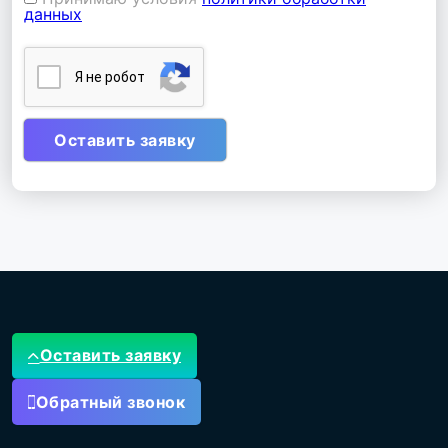
данных
Я нe poбoт
Оставить заявку
Обратный звонок