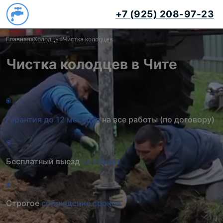
+7 (925) 208-97-23
Главная
»
Колодцы
»
Чистка колодцев
Чистка колодцев в Чите
Гарантия до 12 месяцев
на все работы (по договору)
Бесплатный выезд
на объект
Строгое
соблюдение сроков